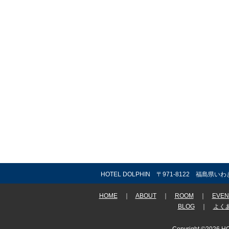
HOTEL DOLPHIN 〒971-8122 福島県いわ
HOME
｜
ABOUT
｜
ROOM
｜
EVEN
BLOG
｜
よく