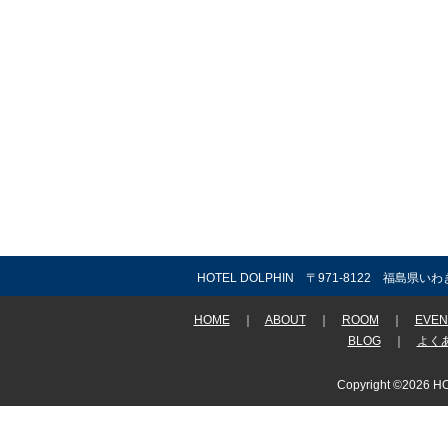
HOTEL DOLPHIN 〒971-8122 福島県いわ
HOME
｜
ABOUT
｜
ROOM
｜
EVEN
BLOG
｜
よく
Copyright ©2026 HO