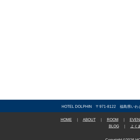
HOTEL DOLPHIN 〒971-8122 福島県いわ
HOME
｜
ABOUT
｜
ROOM
｜
EVEN
BLOG
｜
よく