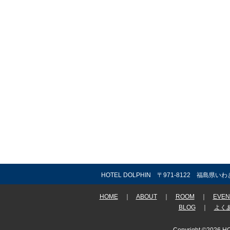
HOTEL DOLPHIN 〒971-8122 福島県いわ
HOME
｜
ABOUT
｜
ROOM
｜
EVEN
BLOG
｜
よく