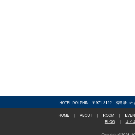
HOTEL DOLPHIN 〒971-8122 福島県いわ
HOME
｜
ABOUT
｜
ROOM
｜
EVEN
BLOG
｜
よく