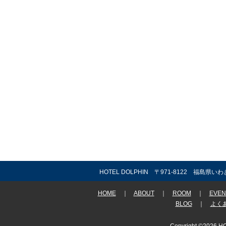
HOTEL DOLPHIN 〒971-8122 福島県いわ
HOME
｜
ABOUT
｜
ROOM
｜
EVEN
BLOG
｜
よく